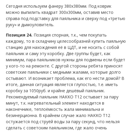
Сегодня используем фанеру 380х380мм. Под коврик
можно выпилить квадрат 300х300мм, оставив место
справа под подставку для паяльника и сверху под «третью
руку» и дымоуловитель.
Позиция 24.
Позиция спорная, т.к., чем покупать
каждому, то в складчину целесообразней купить паяльную
станцию для нахождения её в ЦДТ, и не носить с собой
паяльник и саму эту коробку. Две группы будет, как
минимум, пара паяльников нужны для подмены если будет
у кого-то на ремонте. С другой стороны ребята приносят
советские паяльники с медными жалами, которые долго
остывают. И возникает проблема, как его нести домой? В
итоге, данная ситуация является глупостью, т.е. иметь
коробку за 1050руб. и крайне дешёвый паяльник.
Рекомендуемый паяльник HAKKO T12 остывает за пару
минут, т.к. нагревательный элемент находится в
наконечнике, теплоёмкость жала минимальна и
безинерционна. В крайнем случае жало HAKKO T12
остужается под струёй воды за пару секунд, что нельзя
сделать с советским паяльником, где жало очень