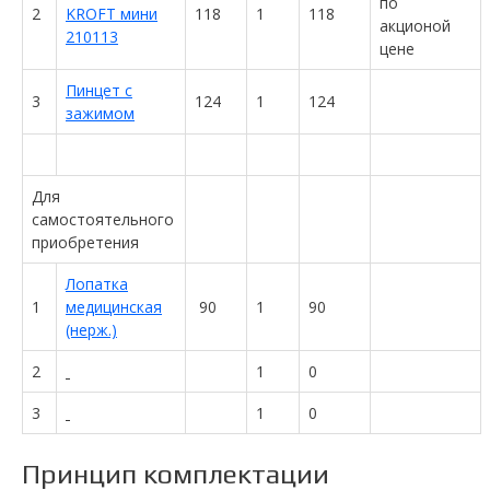
по
2
KROFT мини
118
1
118
акционой
210113
цене
Пинцет с
3
124
1
124
зажимом
Для
самостоятельного
приобретения
Лопатка
1
медицинская
90
1
90
(нерж.)
2
1
0
3
1
0
Принцип комплектации