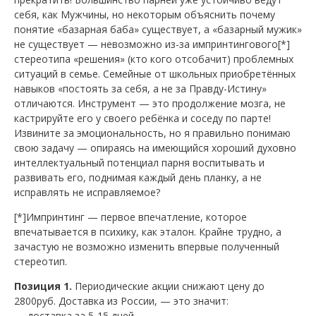
себя, как Мужчины, но некоторым объяснить почему
понятие «базарная баба» существует, а «базарный мужик»
не существует — невозможно из-за импринтингового[*]
стереотипа «решения» (кто кого отсобачит) проблемных
ситуаций в семье. Семейные от школьных приобретённых
навыков «постоять за себя, а не за Правду-Истину»
отличаются. Инструмент — это продолжение мозга, не
кастрируйте его у своего ребёнка и соседу по парте!
Извините за эмоциональность, но я правильно понимаю
свою задачу — опираясь на имеющийся хороший духовно
интеллектуальный потенциал парня воспитывать и
развивать его, поднимая каждый день планку, а не
исправлять не исправляемое?
[*]Импринтинг — первое впечатление, которое
впечатывается в психику, как эталон. Крайне трудно, а
зачастую не возможно изменить впервые полученный
стереотип.
Позиция 1.
Периодические акции снижают цену до
2800руб. Доставка из России, — это значит:
— доставка за 5-15 дней,