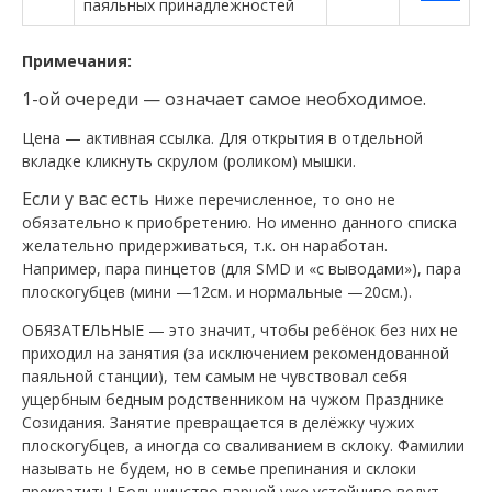
паяльных принадлежностей
Примечания:
1-ой очереди — означает самое необходимое.
Цена — активная ссылка. Для открытия в отдельной
вкладке кликнуть скрулом (роликом) мышки.
Если у вас есть н
иже перечисленное, то оно не
обязательно к приобретению. Но именно данного списка
желательно придерживаться, т.к. он наработан.
Например, пара пинцетов (для SMD и «с выводами»), пара
плоскогубцев (мини —12см. и нормальные —20см.).
ОБЯЗАТЕЛЬНЫЕ — это значит, чтобы ребёнок без них не
приходил на занятия (за исключением рекомендованной
паяльной станции), тем самым не чувствовал себя
ущербным бедным родственником на чужом Празднике
Созидания. Занятие превращается в делёжку чужих
плоскогубцев, а иногда со сваливанием в склоку. Фамилии
называть не будем, но в семье препинания и склоки
прекратить! Большинство парней уже устойчиво ведут