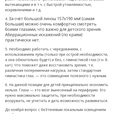
вытекающими и в т.ч. с быстрой утомляемостью,
искривлениями и т.д.
За счёт большой линзы 157х190 мм! (самая
4.
большая) можно очень комфортно смотреть
боими глазами
, что важно для детского зрения.
А
беррационных искажений (по краям)
практически нет.
5. Необходимо работать с чередованием, с
использованием лупы (только при острой необходимости,
а она обязательно будет) и без, с гимнастикой глаз (т.н. 8-
ка+). Что поможет даже восстановить зрение, т.е.
различная попеременная нагрузка, затем стандартная
гимнастика глаз, — это совмещение полезного с нужным.
6. На данной позиции для детей принципиально экономить
нельзя. Глаза — это мозг вынесенный на периферию. Его
нужно максимально защитить, при необходимости
вооружить, не угнетать и дать возможность развиваться.
До ноября вопрос с беЗтеневым локальным освещением