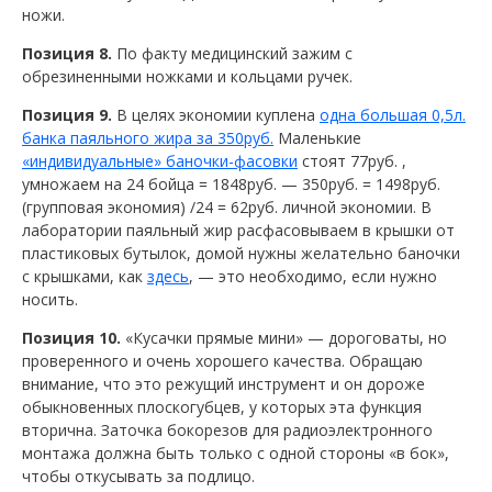
ножи.
Позиция 8.
По факту медицинский зажим с
обрезиненными ножками и кольцами ручек.
Позиция 9.
В целях экономии куплена
одна большая 0,5л.
банка паяльного жира за 350руб.
Маленькие
«индивидуальные» баночки-фасовки
стоят 77руб. ,
умножаем на 24 бойца = 1848руб. — 350руб. = 1498руб.
(групповая экономия) /24 = 62руб. личной экономии. В
лаборатории паяльный жир расфасовываем в крышки от
пластиковых бутылок, домой нужны желательно баночки
с крышками, как
здесь
, — это необходимо, если нужно
носить.
Позиция 10.
«Кусачки прямые мини» — дороговаты, но
проверенного и очень хорошего качества. Обращаю
внимание, что это режущий инструмент и он дороже
обыкновенных плоскогубцев, у которых эта функция
вторична. Заточка бокорезов для радиоэлектронного
монтажа должна быть только с одной стороны «в бок»,
чтобы откусывать за подлицо.