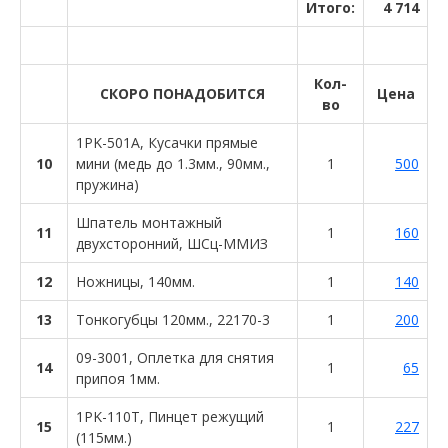
Итого:
4 714
Кол-
СКОРО ПОНАДОБИТСЯ
Цена
во
1PK-501A, Кусачки прямые
10
мини (медь до 1.3мм., 90мм.,
1
500
пружина)
Шпатель монтажный
11
1
160
двухсторонний, ШСц-ММИЗ
12
Ножницы, 140мм.
1
140
13
Тонкогубцы 120мм., 22170-3
1
200
09-3001, Оплетка для снятия
14
1
65
припоя 1мм.
1PK-110T, Пинцет режущий
15
1
227
(115мм.)