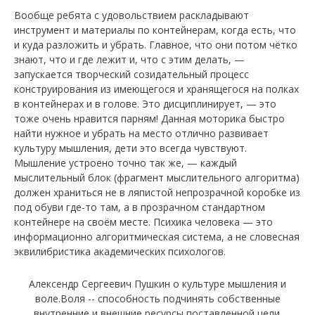
Вообще ребята с удовольствием раскладывают
инструмент и материалы по контейнерам, когда есть, что
и куда разложить и убрать. Главное, что они потом чётко
знают, что и где лежит и, что с этим делать, —
запускается творческий созидательный процесс
конструирования из имеющегося и хранящегося на полках
в контейнерах и в голове. Это дисциплинирует, — это
тоже очень нравится парням! Данная моторика быстро
найти нужное и убрать на место отлично развивает
культуру мышления, дети это всегда чувствуют.
Мышление устроено точно так же, — каждый
мыслительный блок (фрагмент мыслительного алгоритма)
должен храниться не в ляпистой непрозрачной коробке из
под обуви где-то там, а в прозрачном стандартном
контейнере на своём месте. Психика человека — это
информационно алгоритмическая система, а не словесная
эквилибристика академических психологов.
Алексендр Сергеевич Пушкин о культуре мышления и
воле.Воля -- способность подчинять собственные
внутренние и внешние ресурсы поставленной цели.