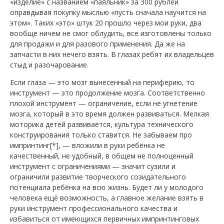
«изделие» с названием «паяльник» за 300 рублей
оправдывая покупку мыслью «пусть сначала научится на
этом». Таких «это» штук 20 прошло через мои руки, два
вообще ничем не смог облудить, все изготовлены только
для продажи и для разового применения. Да же на
запчасти в них нечего взять. В глазах ребят их владельцев
стыд и разочарование.
Если глаза — это мозг вынесенный на периферию, то
инструмент — это продолжение мозга. Соответственно
плохой инструмент — ограничение, если не угнетение
мозга, который в это время должен развиваться. Мелкая
моторика детей развивается, культура технического
конструирования только ставится. Не забываем про
импринтинг[*], — вложили в руки ребёнка не
качественный, не удобный, в общем не полноценный
инструмент с ограничениями — значит сузили и
ограничили развитие творческого созидательного
потенциала ребёнка на всю жизнь. Будет ли у молодого
человека ещё возможность, а главное желание взять в
руки инструмент профессионального качества и
избавиться от имеющихся первичных импринтинговых