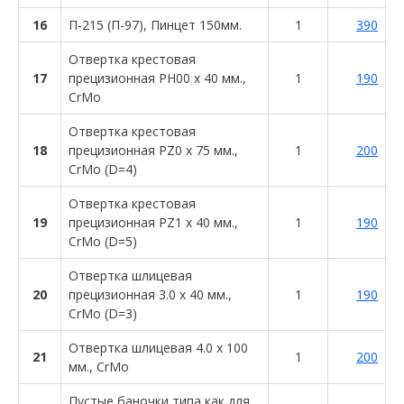
16
П-215 (П-97), Пинцет 150мм.
1
390
Отвертка крестовая
17
прецизионная PH00 x 40 мм.,
1
190
CrMo
Отвертка крестовая
18
прецизионная PZ0 x 75 мм.,
1
200
CrMo (D=4)
Отвертка крестовая
19
прецизионная PZ1 x 40 мм.,
1
190
CrMo (D=5)
Отвертка шлицевая
20
прецизионная 3.0 x 40 мм.,
1
190
CrMo (D=3)
Отвертка шлицевая 4.0 x 100
21
1
200
мм., CrMo
Пустые баночки типа как для