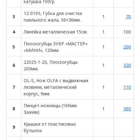
катушка 100гр.
12-0193, Губка для очистки
3
1
70
паяльного жала, 56×36мм.
4
Линейка металлическая 15см.
1
100
Плоскогубцы ЗУБР «МАСТЕР»
5
1
200
«МИНИ», 120мм.
22025-1-20, Плоскогубцы
6
1
320
200мм.
OL-S, Нож OLFA с выдвижным
7
лезвием, металлический
1
110
корпус, 9мм.
Пинцет-ножницы (160мм.
8
1
360
Зажим)
Крышки от пластиковых
9
бутылок.