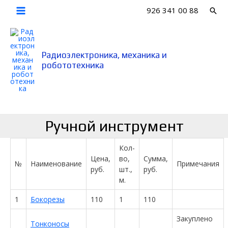
Перейти
926 341 00 88
Пои
к
Main
содержимому
Menu
Радиоэлектроника, механика и
робототехника
Ручной инструмент
Кол-
Цена,
во,
Сумма,
№
Наименование
Примечания
руб.
шт.,
руб.
м.
1
Бокорезы
110
1
110
Закуплено
Тонконосы