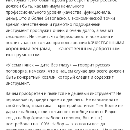
должен быть, как минимум начального
профессионального уровня (качества, функционала,
цены). Это и более безопасно. С экономической точки
зрения качественный и грамотно подобранный
инструмент прослужит очень и очень долго, а значит
сэкономит. Не секрет, что бережливость возможна и
качественными
воспитывается только при пользовании
хорошими вещами, — к
ачественным добротным
инструментом.
«У семи нянек — дитё без глазу» — говорит русская
поговорка, намекая, что в нашем случае для всего должен
быть конкретный хозяин, который следит и содержит
инструмент.
Зачем приобретён и пылится не дешёвый инструмент? Не
переживайте, придёт время и для него. Не навязывайте
свой выбор, «практика — критерий истины». Тем более не
дарите наборы, если только нет вообще ничего. Редко
когда набор (кроме наборов головок, бит и т.п.)
востребован на 100%. Набор — это почти всегда
переплата за ненужное или за то, что уже есть. Ни в коем