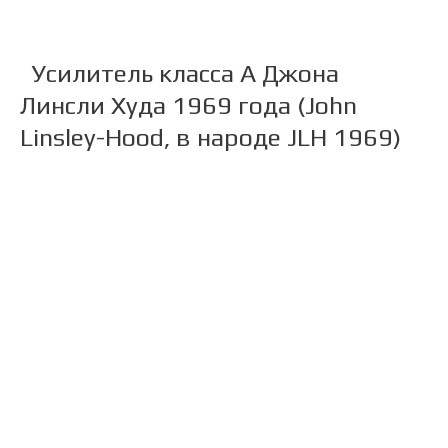
Усилитель класса А Джона
Линсли Худа 1969 года (John
Linsley-Hood, в народе JLH 1969)
Ультралинейный усилитель
Худа А класса 10Вт JLH1969
(кит-набор))
Собираем усилитель А
класса в компьютерном
корпусе.
На что способен усилитель
А класса JLH1969?