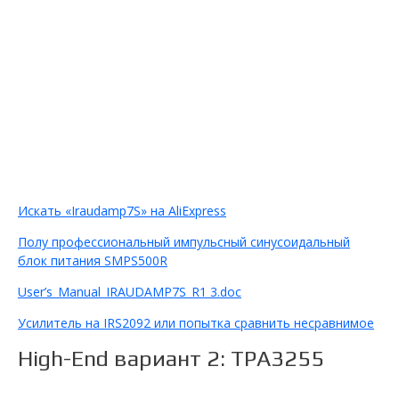
Усилитель D-Класс
IRAUDAMP 400Вт
Искать «Iraudamp7S» на AliExpress
Полу профессиональный импульсный синусоидальный
блок питания SMPS500R
User’s_Manual_IRAUDAMP7S_R1 3.doc
Усилитель на IRS2092 или попытка сравнить несравнимое
High-End вариант 2: TPA3255
Мощный усилитель на
TPA3255 с однополярным