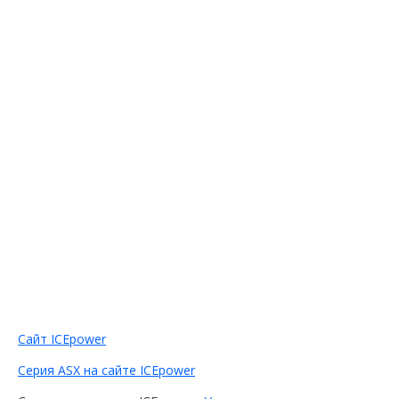
На что способен Усилитель
D класса ICE125ASX2 часть 2
Moscow Audio Show 2013:
цифровые усилители
ICEpower и акустика Round
Audio
IcePower Class-D 2x125W
Сайт ICEpower
Cерия ASX на сайте ICEpower