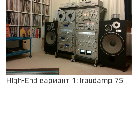
High-End вариант 1: Iraudamp 7S
Качественный усилитель
Class D 2х250W
Усилитель звука D-класса
200W IRS2092 + IRFI4019.
Amplifier Class D.