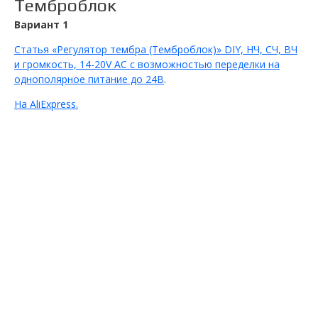
Темброблок
Вариант 1
Статья «Регулятор тембра (Темброблок)» DIY, НЧ, СЧ, ВЧ
и громкость, 14-20V AC с возможностью переделки на
однополярное питание до 24В
.
На AliExpress.