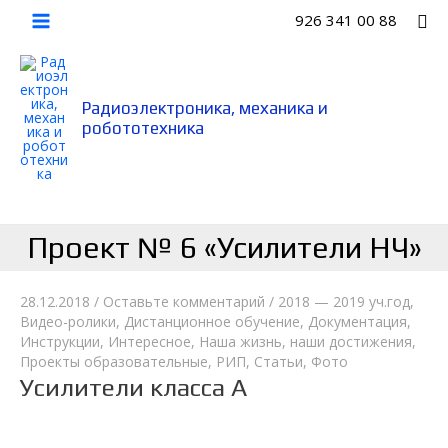
Перейти
По
926 341 00 88
к
Main
содержимому
Menu
Радиоэлектроника, механика и
робототехника
Проект № 6 «Усилители НЧ»
28.12.2018
/
Оставьте комментарий
/
2018 — 2019 уч.год
,
Видео-ролики
,
Дистанционное обучение
,
Документация
,
Инструкции
,
Интересное
,
Наша жизнь, наши достижения
,
Проекты образовательные
,
РИП
,
Статьи
,
Фото
Усилители класса А