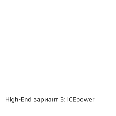
питанием
Усилители класса D 2x300
Ватт | ИСТРЕБИТЕЛИ
рассыпухи
Конфигурация TPA3255 -
Stereo, mono, 2.1 или 4
High-End вариант 3: ICEpower
Hi-End усилитель D класса
ICE125ASX2 часть 1