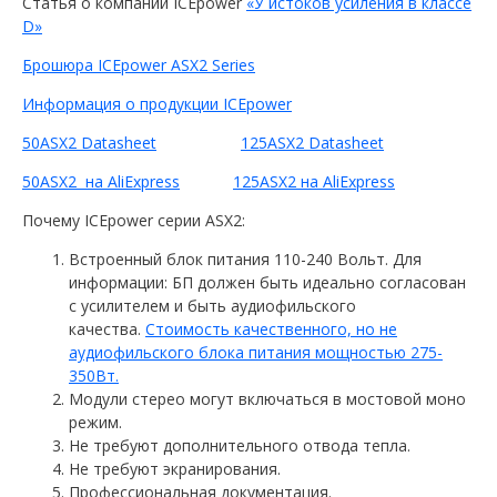
Статья о компании ICEpower
«У истоков усиления в классе
D»
Брошюра ICEpower ASX2 Series
Информация о продукции ICEpower
50ASX2 Datasheet
125ASX2 Datasheet
50ASX2​ ​ на AliExpress
125ASX2 на AliExpress
Почему ICEpower серии ASX2:
Встроенный блок питания 110-240 Вольт. Для
информации: БП должен быть идеально согласован
с усилителем и быть аудиофильского
качества.
Стоимость качественного, но не
аудиофильского блока питания мощностью 275-
350Вт.
Модули стерео могут включаться в мостовой моно
режим.
Не требуют дополнительного отвода тепла.
Не требуют экранирования.
Профессиональная документация.