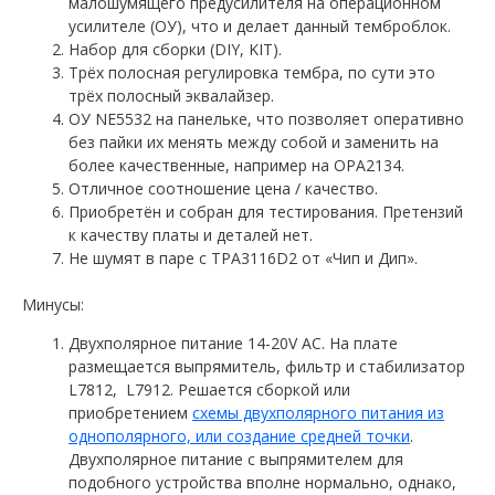
малошумящего предусилителя на операционном
усилителе (ОУ), что и делает данный темброблок.
Набор для сборки (DIY, KIT).
Трёх полосная регулировка тембра, по сути это
трёх полосный эквалайзер.
ОУ NE5532 на панельке, что позволяет оперативно
без пайки их менять между собой и заменить на
более качественные, например на OPA2134.
Отличное соотношение цена / качество.
Приобретён и собран для тестирования. Претензий
к качеству платы и деталей нет.
Не шумят в паре с TPA3116D2 от «Чип и Дип».
Минусы:
Двухполярное питание 14-20V AC. На плате
размещается выпрямитель, фильтр и стабилизатор
L7812, L7912. Решается сборкой или
приобретением
схемы двухполярного питания из
однополярного, или создание средней точки
.
Двухполярное питание с выпрямителем для
подобного устройства вполне нормально, однако,