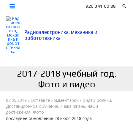
Перейти
926 341 00 88
Пои
к
Main
содержимому
Menu
Радиоэлектроника, механика и
робототехника
2017-2018 учебный год.
Фото и видео
07.05.2019
/
Оставьте комментарий
/
Видео-ролики
,
Дистанционное обучение
,
Наша жизнь, наши
достижения
,
Фото
последнее обновление 28 июля 2018 года