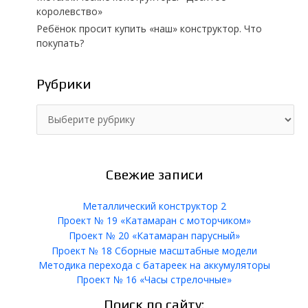
королевство»
Ребёнок просит купить «наш» конструктор. Что
покупать?
Рубрики
Р
у
б
р
и
Свежие записи
к
и
Металлический конструктор 2
Проект № 19 «Катамаран с моторчиком»
Проект № 20 «Катамаран парусный»
Проект № 18 Сборные масштабные модели
Методика перехода с батареек на аккумуляторы
Проект № 16 «Часы стрелочные»
Поиск по сайту: