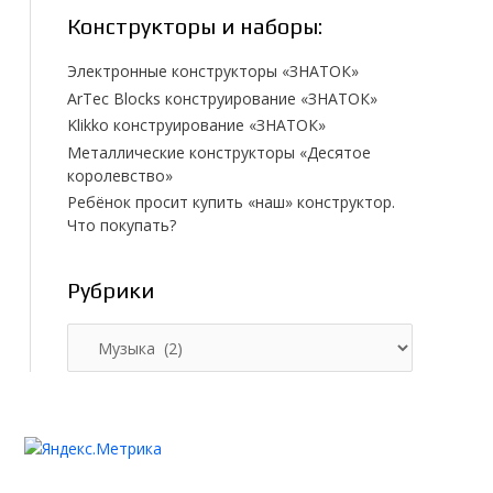
Конструкторы и наборы:
Электронные конструкторы «ЗНАТОК»
ArTec Blocks конструирование «ЗНАТОК»
Klikko конструирование «ЗНАТОК»
Металлические конструкторы «Десятое
королевство»
Ребёнок просит купить «наш» конструктор.
Что покупать?
Рубрики
Р
у
б
р
и
к
и