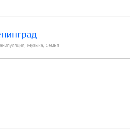
енинград
анипуляция
,
Музыка
,
Семья