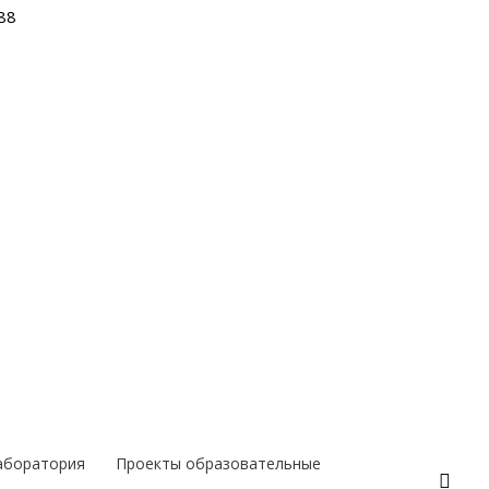
88
аборатория
Проекты образовательные
Поис