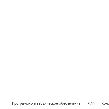
Перейти
к
содержимому
Программно-методическое обеспечение
РИП
Кон