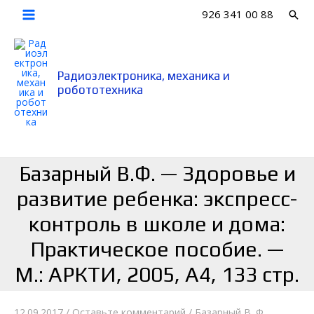
Перейти
926 341 00 88
Пои
к
Main
содержимому
Menu
Радиоэлектроника, механика и
робототехника
Базарный В.Ф. — Здоровье и
развитие ребенка: экспресс-
контроль в школе и дома:
Практическое пособие. —
М.: АРКТИ, 2005, А4, 133 стр.
12.09.2017
/
Оставьте комментарий
/
Базарный В. Ф.
,