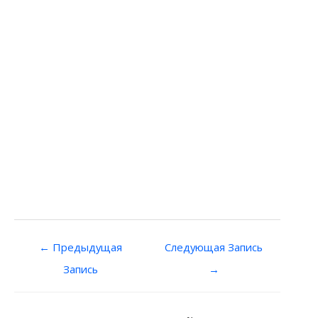
Навигация
←
Предыдущая
Следующая Запись
по
Запись
→
записям