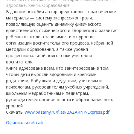
Здоровье
,
Книги
,
Образование
В данном пособии автор представляет практические
материалы — систему экспресс-контроля,
позволяющую оценить динамику физи­ческого,
нравственного, психического и творческого развития
ре­бенка в школе в зависимости от уровня
организации воспитатель­ного процесса, избранной
методики образования, а также уровня
профессиональной подготовки учителя и
воспитателя.
Книга адресована всем, кто заинтересован в том,
чтобы дети вы­росли здоровыми и крепкими:
родителям, бабушкам и дедушкам, учителям и
психологам, руководителям учебных учреждений,
школьным медработникам и педиатрам,
руководителям органов власти и образования всех
уровней.
Скачать:
www.bazarny.ru/files/BAZARNY-Express.pdf
Официальный сайт