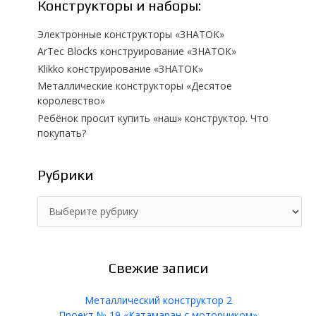
Конструкторы и наборы:
Электронные конструкторы «ЗНАТОК»
ArTec Blocks конструирование «ЗНАТОК»
Klikko конструирование «ЗНАТОК»
Металлические конструкторы «Десятое
королевство»
Ребёнок просит купить «наш» конструктор. Что
покупать?
Рубрики
Р
у
б
р
и
Свежие записи
к
и
Металлический конструктор 2
Проект № 19 «Катамаран с моторчиком»