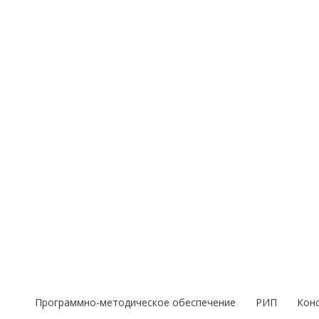
Перейти
к
содержимому
Программно-методическое обеспечение
РИП
Кон