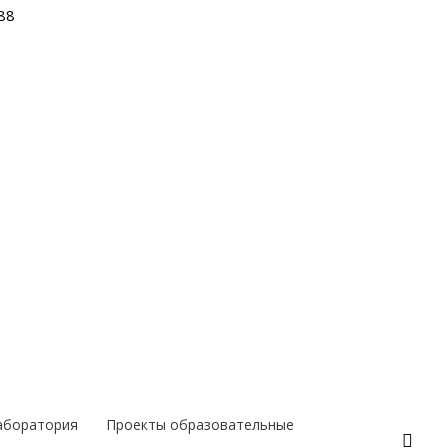
88
аборатория
Проекты образовательные
Поис