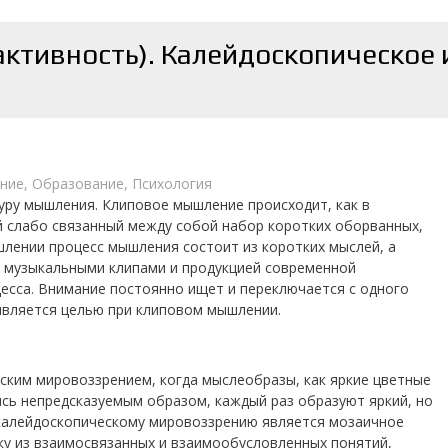
ктивность). Калейдоскопическое 
ние
,
Образование
,
Психология
уру мышления. Клиповое мышление происходит, как в
й слабо связанный между собой набор коротких оборванных,
шлении процесс мышления состоит из коротких мыслей, а
о музыкальными клипами и продукцией современной
есса. Внимание постоянно ищет и переключается с одного
 является целью при клиповом мышлении.
ским мировоззрением, когда мыслеобразы, как яркие цветные
ясь непредсказуемым образом, каждый раз образуют яркий, но
 калейдоскопическому мировоззрению является мозаичное
ку из взаимосвязанных и взаимообусловленных понятий,