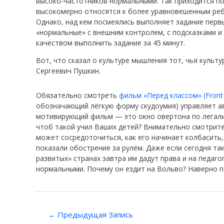
высоко-частотников нормальными. Так приходится п
высокомерно относятся к более уравновешенным ребя
Однако, над кем посмеялись выполняет задание первы
«нормальные» с внешним контролем, с подсказками 
качеством выполнить задание за 45 минут.
Вот, что сказал о культуре мышления тот, чья куль
Сергеевич Пушкин.
Обязательно смотреть
фильм «Перед классом» (Front o
обозначающий лёгкую форму скудоумия) управляет ав
мотивирующий фильм — это окно овертона по легализ
чтоб такой учил Ваших детей? Внимательно смотрите,
может сосредоточиться, как его начинает колбасить
показали обострение за рулём. Даже если сегодня так
развитых» странах завтра им дадут права и на педаг
нормальными. Почему он ездит на Вольво? Наверно п
Навигация
←
Предыдущая Запись
по