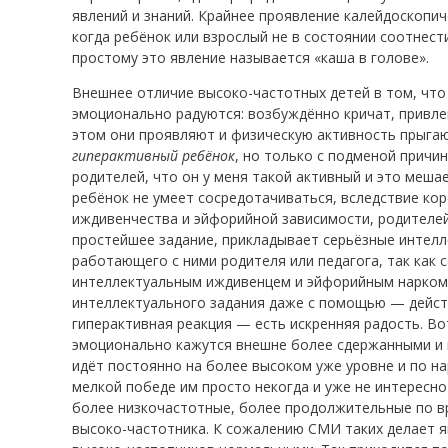
явлений и знаний. Крайнее проявление калейдоскопи
когда ребёнок или взрослый не в состоянии соотнес
простому это явление называется «каша в голове».
Внешнее отличие высоко-частотных детей в том, что
эмоционально радуются: возбуждённо кричат, привле
этом они проявляют и физическую активность прыгаю
гиперактивный ребёнок
, но только с подменой причи
родителей, что он у меня такой активный и это меша
ребёнок не умеет сосредотачиваться, вследствие ко
иждивенчества и эйфорийной зависимости, родителей
простейшее задание, прикладывает серьёзные интелле
работающего с ними родителя или педагога, так как 
интеллектуальным иждивенцем и эйфорийным нарком
интеллектуального задания даже с помощью — действ
гиперактивная реакция — есть искренняя радость. Во
эмоционально кажутся внешне более сдержанными и п
идёт постоянно на более высоком уже уровне и по н
мелкой победе им просто некогда и уже не интересно
более низкочастотные, более продолжительные по в
высоко-частотника. К сожалению СМИ таких делает 