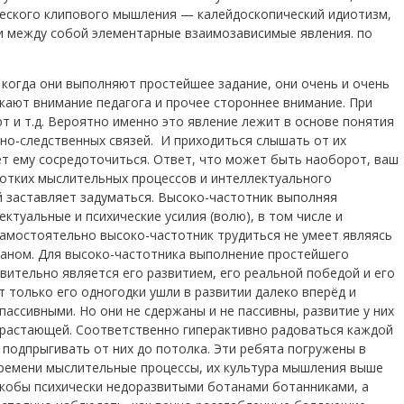
ческого клипового мышления — калейдоскопический идиотизм,
ти между собой элементарные взаимозависимые явления. по
 когда они выполняют простейшее задание, они очень и очень
кают внимание педагога и прочее стороннее внимание. При
т и т.д. Вероятно именно это явление лежит в основе понятия
нно-следственных связей. И приходиться слышать от их
ет ему сосредоточиться. Ответ, что может быть наоборот, ваш
ротких мыслительных процессов и интеллектуального
 заставляет задуматься. Высоко-частотник выполняя
ктуальные и психические усилия (волю), в том числе и
самостоятельно высоко-частотник трудиться не умеет являясь
аном. Для высоко-частотника выполнение простейшего
ительно является его развитием, его реальной победой и его
т только его одногодки ушли в развитии далеко вперёд и
ассивными. Но они не сдержаны и не пассивны, развитие у них
арастающей. Соответственно гиперактивно радоваться каждой
 подпрыгивать от них до потолка. Эти ребята погружены в
ремени мыслительные процессы, их культура мышления выше
якобы психически недоразвитыми ботанами ботанниками, а