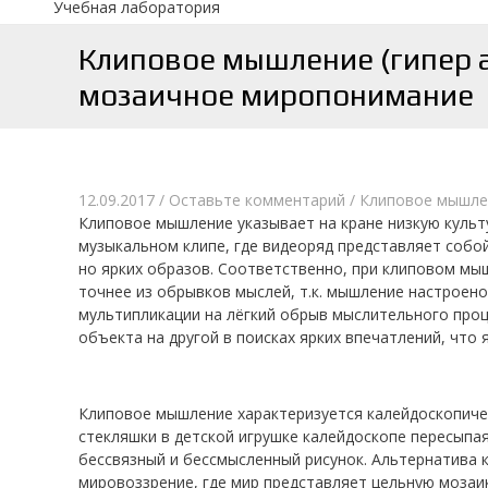
Учебная лаборатория
Клиповое мышление (гипер а
мозаичное миропонимание
12.09.2017
/
Оставьте комментарий
/
Клиповое мышле
Клиповое мышление указывает на кране низкую культ
музыкальном клипе, где видеоряд представляет собо
но ярких образов. Соответственно, при клиповом мы
точнее из обрывков мыслей, т.к. мышление настроен
мультипликации на лёгкий обрыв мыслительного проц
объекта на другой в поисках ярких впечатлений, что
Клиповое мышление характеризуется калейдоскопиче
стекляшки в детской игрушке калейдоскопе пересыпа
бессвязный и бессмысленный рисунок. Альтернатива
мировоззрение, где мир представляет цельную мозаи