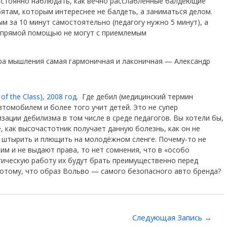
остоянно наблюдать, как вечно расслабленные балдеющие
там, которым интереснее не балдеть, а заниматься делом.
м за 10 минут самостоятельно (педагогу нужно 5 минут), а
и прямой помощью не могут с приемлемым
тура мышления самая гармоничная и лаконичная — Александр
f the Class), 2008 год
. Где дебил (медицинский термин
томобилем и более того учит детей. Это не супер
ации дебилизма в том числе в среде педагогов. Вы хотели бы,
 как высочастотник получает данную болезнь, как он не
, штырить и плющить на молодёжном сленге. Почему-то не
им и не выдают права, то нет сомнения, что в «особо
огическую работу их будут брать преимущественно перед
отому, что образ Вольво — самого безопасного авто бренда?
Следующая Запись
→