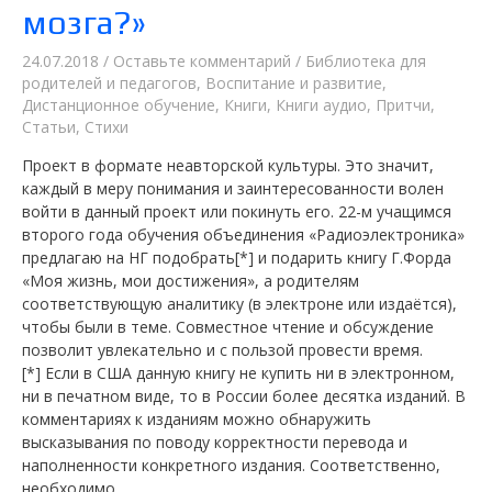
мозга?»
24.07.2018
/
Оставьте комментарий
/
Библиотека для
родителей и педагогов
,
Воспитание и развитие
,
Дистанционное обучение
,
Книги
,
Книги аудио
,
Притчи
,
Статьи
,
Стихи
Проект в формате неавторской культуры. Это значит,
каждый в меру понимания и заинтересованности волен
войти в данный проект или покинуть его. 22-м учащимся
второго года обучения объединения «Радиоэлектроника»
предлагаю на НГ подобрать[*] и подарить книгу Г.Форда
«Моя жизнь, мои достижения», а родителям
соответствующую аналитику (в электроне или издаётся),
чтобы были в теме. Совместное чтение и обсуждение
позволит увлекательно и с пользой провести время.
[*] Если в США данную книгу не купить ни в электронном,
ни в печатном виде, то в России более десятка изданий. В
комментариях к изданиям можно обнаружить
высказывания по поводу корректности перевода и
наполненности конкретного издания. Соответственно,
необходимо …