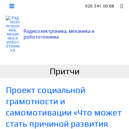
Перейти
По
926 341 00 88
к
Main
содержимому
Menu
Радиоэлектроника, механика и
робототехника
Притчи
Проект социальной
грамотности и
самомотивации «Что может
стать причиной развития