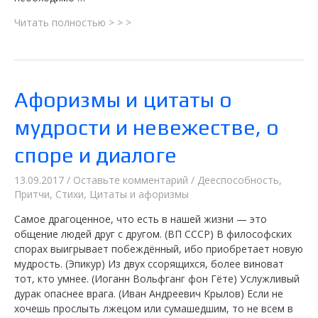
Проект
Читать полностью > > >
социальной
грамотности
и
самомотивации
Афоризмы и цитаты о
«Что
может
мудрости и невежестве, о
стать
причиной
споре и диалоге
развития
мозга?»
13.09.2017
/
Оставьте комментарий
/
Дееспособность
,
Притчи
,
Стихи
,
Цитаты и афоризмы
Самое драгоценное, что есть в нашей жизни — это
общение людей друг с другом. (ВП СССР) В философских
спорах выигрывает побеждённый, ибо приобретает новую
мудрость. (Эпикур) Из двух ссорящихся, более виноват
тот, кто умнее. (Иоганн Вольфганг фон Гёте) Услужливый
дурак опаснее врага. (Иван Андреевич Крылов) Если не
хочешь прослыть лжецом или сумашедшим, то не всем в